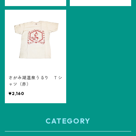
さがみ湖温泉うるり Ｔシ
ャツ（赤）
¥2,160
CATEGORY