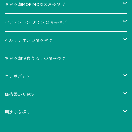
さがみ湖MORIMORIのおみやげ
食品
パディントン タウンのおみやげ
雑貨
食品
イルミリオンのおみやげ
雑貨
食品
さがみ湖温泉うるりのおみやげ
雑貨
コラボグッズ
SASUKE
価格帯から探す
サンエックスキャラクターズイルミネーション
～500円
用途から探す
500円～1,000円
家族で分ける 大容量