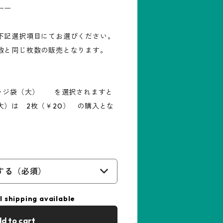
ーー
下記選択項目にてお選びください。
数と同じ枚数の販売となります。
 レジ袋（大） を選択されますと
 2枚（￥20） の購入とな
する（必須）
l shipping available
d to cart