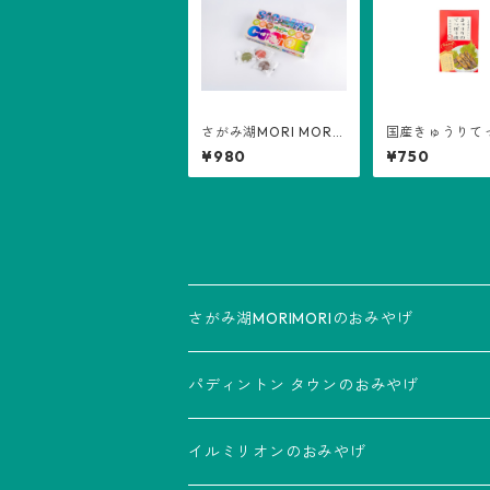
さがみ湖MORI MORI
国産きゅうりて
SAGAMIKOクッキー
漬
¥980
¥750
さがみ湖MORIMORIのおみやげ
食品
パディントン タウンのおみやげ
雑貨
食品
イルミリオンのおみやげ