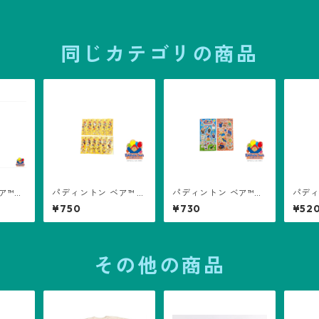
同じカテゴリの商品
ベア™
パディントン ベア™ イ
パディントン ベア™
パディ
ニシャルキーホルダー
シール2枚入り
ミニ4
¥750
¥730
¥52
その他の商品