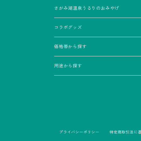
雑貨
食品
さがみ湖温泉うるりのおみやげ
雑貨
コラボグッズ
SASUKE
価格帯から探す
サンエックスキャラクターズイルミネー
～500円
用途から探す
500円～1,000円
家族で分ける 大容量
1,000円～1,500円
友達と分ける しっかり個包装
1,500円以上
プチギフトにおすすめ
プライバシーポリシー
特定商取引法に