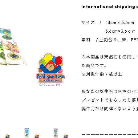
International shipping 
サイズ / 13cm × 5.5cm
3.6cm×3.6ｃｍ
素材 / 亜鉛合金、鉄、PET
※本商品は天然石を使用し
た商品です。
※対象年齢７歳以上
あなたの誕生石は何色のパ
プレゼントでもらったら嬉
誕生月だけ間違えないよう
ーーーーーーーーーーーー