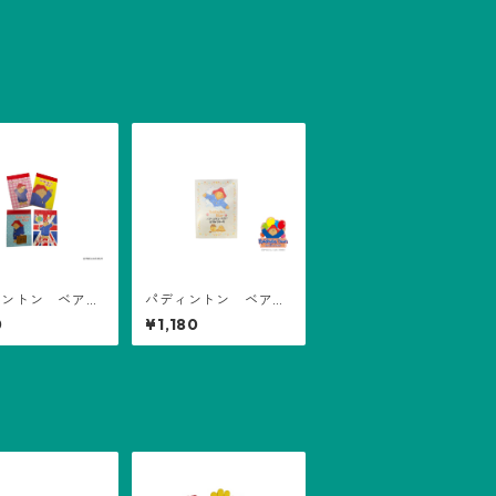
ントン ベア™️
パディントン ベア™️
PメモVOL.2
はちみつケーキ
0
¥1,180