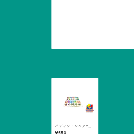
パディントンベア™バ
ースデーカラーキーホ
¥550