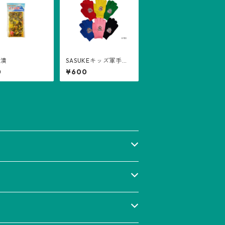
山漬
SASUKEキッズ軍手
（オリジナルコラボグ
0
¥600
ッズ）