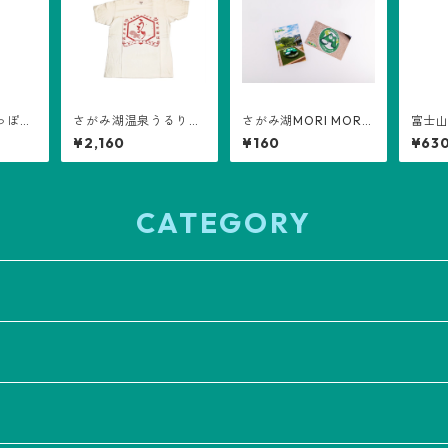
っぽう
さがみ湖温泉うるり
さがみ湖MORI MORI
富士
Ｔシャツ（赤）
ポストカード
¥2,160
¥160
¥63
CATEGORY