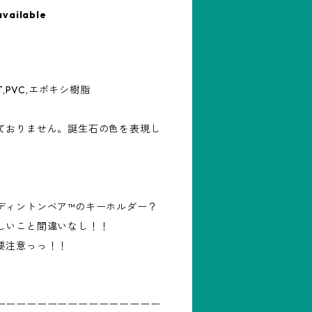
available
,PVC,エポキシ樹脂
ておりません。誕生石の色を表現し
ディントンベア™のキーホルダー？
しいこと間違いなし！！
要注意っっ！！
ーーーーーーーーーーーーーーーー