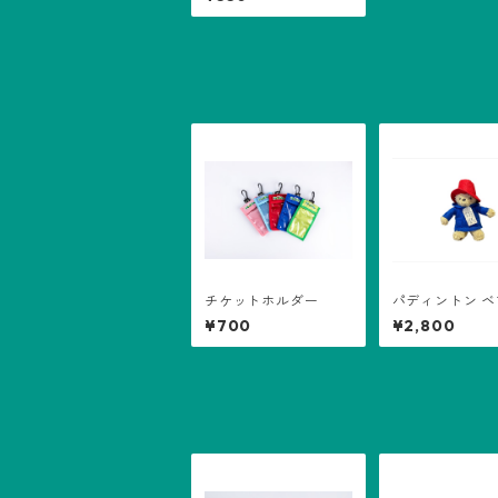
ルダー
チケットホルダー
パディントン 
マスコット
¥700
¥2,800